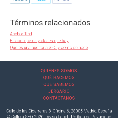
Comparte
Tuitea
Comparte
Términos relacionados
Anchor Text
Enlace: qué es y clases que hay
Qué es una auditoría SEO y cómo se hace
QUIÉNES SOMOS
QUÉ HACEMOS
QUÉ SABEMOS
JERGARIO
CONTÁCTANOS
Calle de las Cigarreras 8, Oficina 6, 28005 Madrid, España
© Cultura SEO 2020 ·
Aviso Legal
·
Política de Privacidad