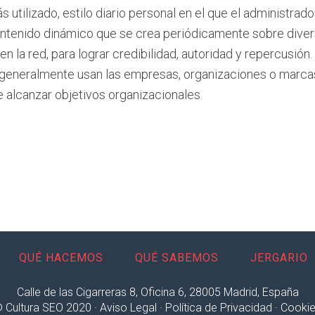
 utilizado, estilo diario personal en el que el administrad
ontenido dinámico que se crea periódicamente sobre diver
 en la red, para lograr credibilidad, autoridad y repercusión.
e generalmente usan las empresas, organizaciones o marcas
de alcanzar objetivos organizacionales.
QUÉ HACEMOS
QUÉ SABEMOS
JERGARIO
Calle de las Cigarreras 8, Oficina 6, 28005 Madrid, España
 Cultura SEO 2020 ·
Aviso Legal
·
Política de Privacidad
·
Cooki