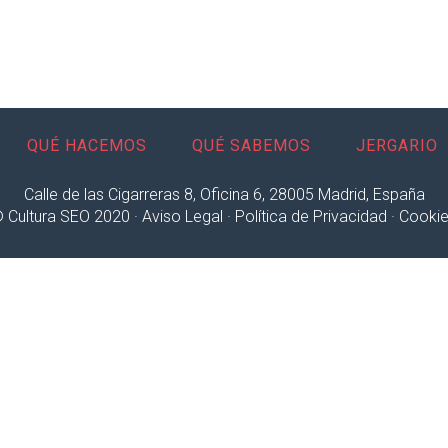
QUÉ HACEMOS
QUÉ SABEMOS
JERGARIO
Calle de las Cigarreras 8, Oficina 6, 28005 Madrid, España
 Cultura SEO 2020 ·
Aviso Legal
·
Política de Privacidad
·
Cooki