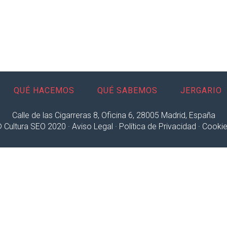
QUÉ HACEMOS
QUÉ SABEMOS
JERGARIO
Calle de las Cigarreras 8, Oficina 6, 28005 Madrid, España
 Cultura SEO 2020 ·
Aviso Legal
·
Política de Privacidad
·
Cooki