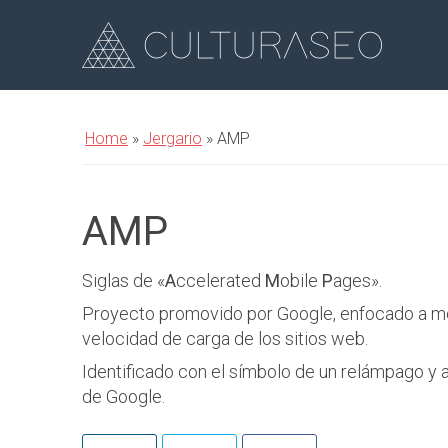
Home
»
Jergario
»
AMP
AMP
Siglas de «
A
ccelerated
M
obile
P
ages».
Proyecto promovido por Google, enfocado a mejo
velocidad de carga de los sitios web.
Identificado con el símbolo de un relámpago y
de Google.