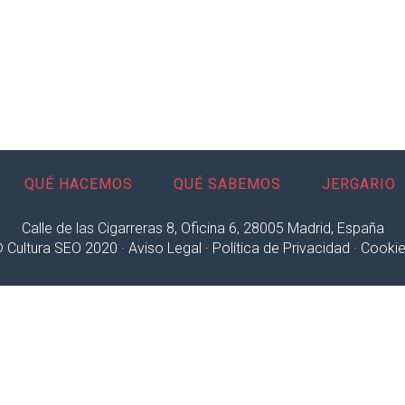
QUÉ HACEMOS
QUÉ SABEMOS
JERGARIO
Calle de las Cigarreras 8, Oficina 6, 28005 Madrid, España
 Cultura SEO 2020 ·
Aviso Legal
·
Política de Privacidad
·
Cooki